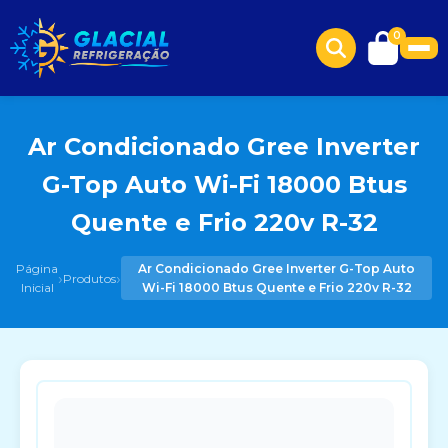
0
Ar Condicionado Gree Inverter
G-Top Auto Wi-Fi 18000 Btus
Quente e Frio 220v R-32
Página
Ar Condicionado Gree Inverter G-Top Auto
›
›
Produtos
Inicial
Wi-Fi 18000 Btus Quente e Frio 220v R-32