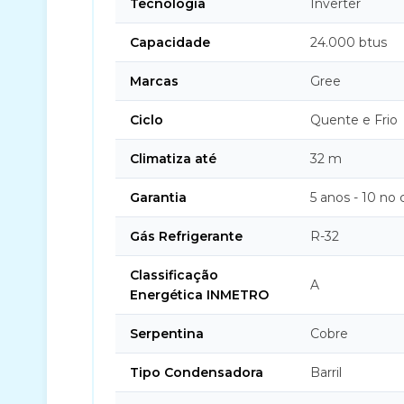
Tecnologia
Inverter
Capacidade
24.000 btus
Marcas
Gree
Ciclo
Quente e Frio
Climatiza até
32 m
Garantia
5 anos - 10 no
Gás Refrigerante
R-32
Classificação
A
Energética INMETRO
Serpentina
Cobre
Tipo Condensadora
Barril