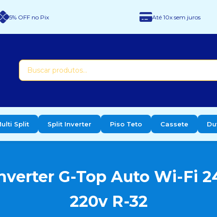
5% OFF no Pix
Até 10x sem juros
ulti Split
Split Inverter
Piso Teto
Cassete
Du
nverter G-Top Auto Wi-Fi 2
220v R-32