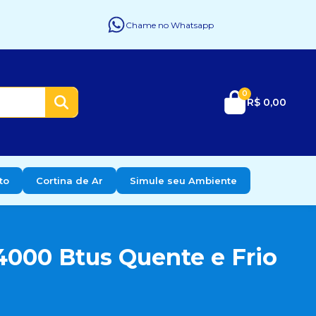
Chame no Whatsapp
0
R$ 0,00
to
Cortina de Ar
Simule seu Ambiente
4000 Btus Quente e Frio