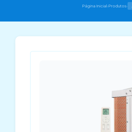
›
›
Página Inicial
Produtos