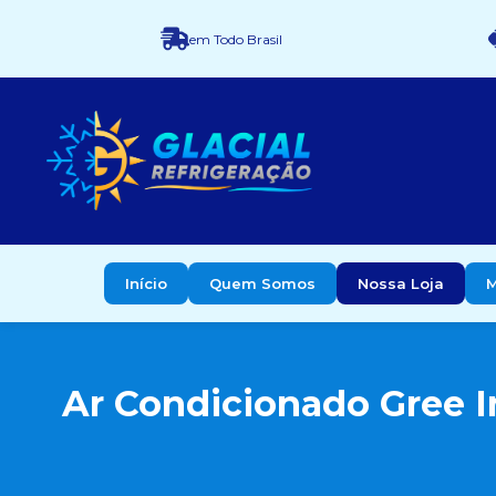
em Todo Brasil
Início
Quem Somos
Nossa Loja
M
Ar Condicionado Gree I