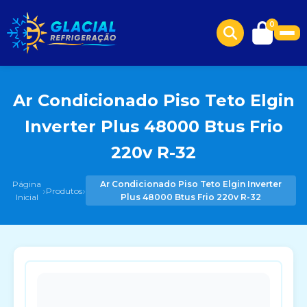
0
Ar Condicionado Piso Teto Elgin
Inverter Plus 48000 Btus Frio
220v R-32
Página
Ar Condicionado Piso Teto Elgin Inverter
›
›
Produtos
Inicial
Plus 48000 Btus Frio 220v R-32