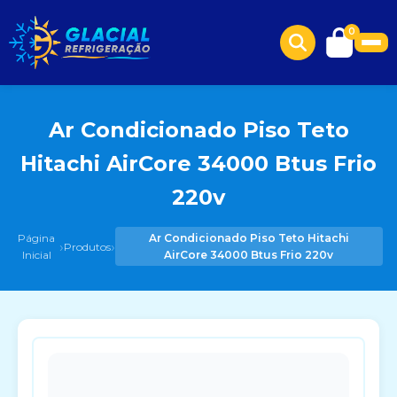
0
Ar Condicionado Piso Teto
Hitachi AirCore 34000 Btus Frio
220v
Página
Ar Condicionado Piso Teto Hitachi
›
›
Produtos
Inicial
AirCore 34000 Btus Frio 220v